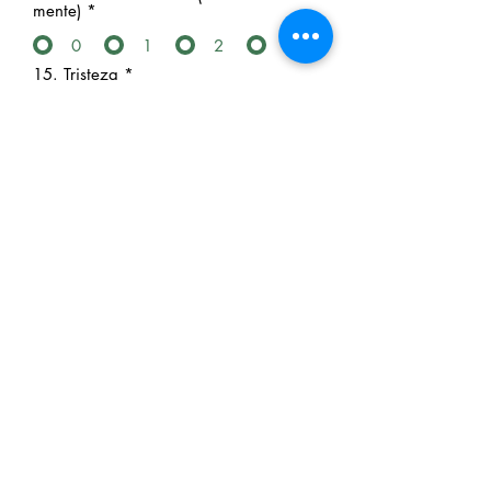
mente)
*
0
1
2
3
15. Tristeza
*
0
1
2
3
16. Tonturas
*
0
1
2
3
17. Não se sente satisfeito com sua
vida sexual
*
0
1
2
3
18. Problemas com controlar o
temperamento
*
0
1
2
3
19. Despertar cedo pela manhã e não
poder dormir de novo
*
0
1
2
3
20. Choro incontrolável
*
0
1
2
3