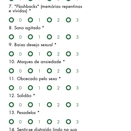
7. "Flashbacks" (memórias repentinas
e vívidas)
*
0
1
2
3
8. Sono agitado
*
0
1
2
3
9. Baixo desejo sexual
*
0
1
2
3
10. Ataques de ansiedade
*
0
1
2
3
11. Obcecado pelo sexo
*
0
1
2
3
12. Solidão
*
0
1
2
3
13. Pesadelos
*
0
1
2
3
14. Sentir-se distraído (indo na sua