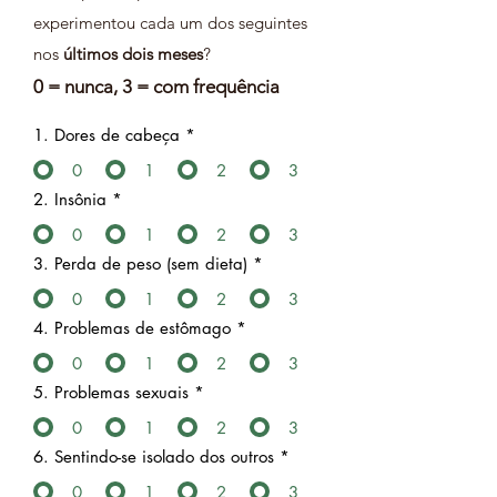
experimentou cada um dos seguintes
nos
últimos dois meses
?
0 = nunca, 3 = com frequência
1. Dores de cabeça
*
0
1
2
3
2. Insônia
*
0
1
2
3
3. Perda de peso (sem dieta)
*
0
1
2
3
4. Problemas de estômago
*
0
1
2
3
5. Problemas sexuais
*
0
1
2
3
6. Sentindo-se isolado dos outros
*
0
1
2
3